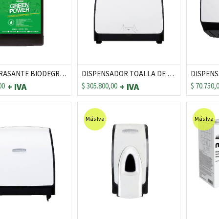
DESENGRASANTE BIODEGRADABLE GREEN POWER 1 GALON
DISPENSADOR TOALLA DE MANOS ROLLO REF: 30210379 / 30217685
00
$
305.800,00
$
70.750,
Más Iva
Más Iva