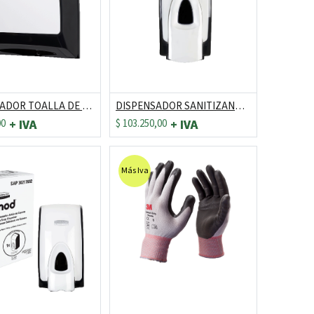
DISPENSADOR TOALLA DE MANOS EN "Z" REF: 30193247/30217686
DISPENSADOR SANITIZANTE DE MANOS EN SPRAY REF: 30217697
00
$
103.250,00
Más Iva