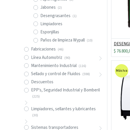
Jabones
(2)
Desengrasantes
(1)
Limpiadores
Esponjillas
Paños de limpieza Wypall
(10)
Fabricaciones
(46)
$
76.800,
Línea Automotriz
(90)
Mantenimiento Industrial
(116)
Más Iva
Sellado y control de Fluidos
(598)
Descuentos
EPP's, Seguridad Industrial y Bomberil
(225)
Limpiadores, sellantes y lubricantes
(30)
Sistemas transportadores