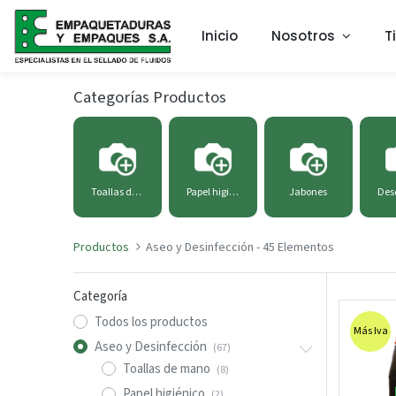
Inicio
Nosotros
T
Categorías Productos
Toallas de mano
Papel higiénico
Jabones
Productos
Aseo y Desinfección
- 45 Elementos
Categoría
Todos los productos
Más Iva
Aseo y Desinfección
(67)
Toallas de mano
(8)
Papel higiénico
(2)