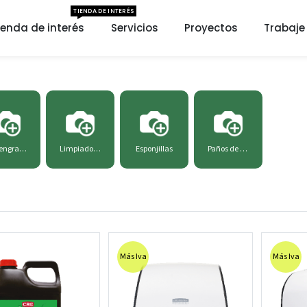
TIENDA DE INTERÉS
ienda de interés
Servicios
Proyectos
Trabaje
Desengrasantes
Limpiadores
Esponjillas
Paños de limpieza Wypall
Más Iva
Más Iva