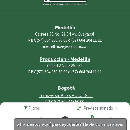
Medellín
Carrera
52 No. 23-54 Av. Guayabal
PBX (57) 604 350 50 00 o (57) 604 204 11 11
medellin@eyesa.com.co
Producción - Medellín
Calle 12 No. 52A - 53
PBX (57) 604 350 50 00 o (57) 604 204 11 11
Bogotá
Transversal 95 bis A # 25 D-55
PBX (57) 601 446 50 00
Filtros
Predeterminado
bogota@eyesa.com.co
0
Cali
¿Hola estoy aquí para ayudarte? Habla con nosotros.
Inicio
Buscar
Lista de
Cuenta
deseos