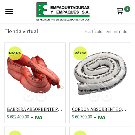
0
Tienda virtual
6 artículos encontrados.
Más Iva
Más Iva
BARRERA ABSORBENTE PETROLEO REF: T-270 DE 8" X 10 FT
CORDON ABSORBENTE QUIMICOS REF: P-200 DE 3" X 4 FT
$
682.400,00
$
60.700,00