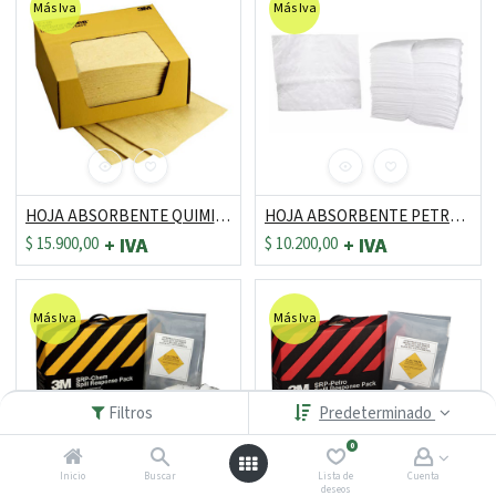
Más Iva
Más Iva
HOJA ABSORBENTE QUIMICOS REF: P-110 DE 11" X 13"
HOJA ABSORBENTE PETROLEO REF: HP-156 DE 17" X 19"
$
15.900,00
$
10.200,00
Más Iva
Más Iva
Filtros
Predeterminado
0
Inicio
Buscar
Lista de
Cuenta
deseos