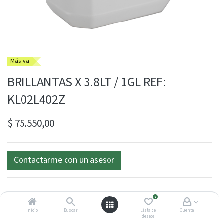
Más Iva
BRILLANTAS X 3.8LT / 1GL REF:
KL02L402Z
$
75.550,00
Contactarme con un asesor
0
Inicio
Buscar
Lista de
Cuenta
deseos