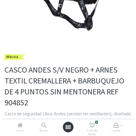
Más Iva
CASCO ANDES S/V NEGRO + ARNES
TEXTIL CREMALLERA + BARBUQUEJO
DE 4 PUNTOS SIN MENTONERA REF
904852
Casco de seguridad Libus Andes (versión sin ventilación), diseñado
para la protección contra impactos de objetos en caída libre y
0
riesgos eléctricos limitados. Fabricado con materiales de alta
Inicio
Buscar
Lista de
Cuenta
resistencia, cuenta con un diseño ergonómico apto para trabajos
deseos