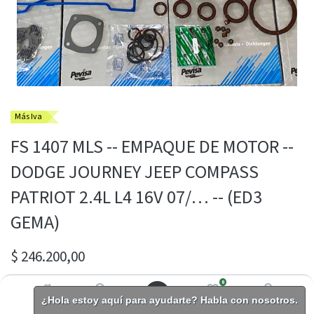
Más Iva
FS 1407 MLS -- EMPAQUE DE MOTOR --
DODGE JOURNEY JEEP COMPASS
PATRIOT 2.4L L4 16V 07/… -- (ED3
GEMA)
$
246.200,00
0
¿Hola estoy aquí para ayudarte? Habla con nosotros.
COMUNICATE CON TU ASESORA DANIELA GIL ZAPATA AL 604-
Inicio
Buscar
Lista de
Cuenta
deseos