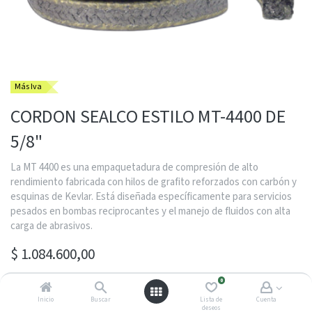
Más Iva
CORDON SEALCO ESTILO MT-4400 DE
5/8"
La MT 4400 es una empaquetadura de compresión de alto
rendimiento fabricada con hilos de grafito reforzados con carbón y
esquinas de Kevlar. Está diseñada específicamente para servicios
pesados en bombas reciprocantes y el manejo de fluidos con alta
carga de abrasivos.
$
1.084.600,00
0
COMUNIQUESE CON SU ASESOR SERGIO DAVID AL (604)3505000
Inicio
Buscar
Lista de
Cuenta
deseos