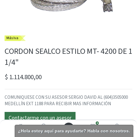
Más Iva
CORDON SEALCO ESTILO MT- 4200 DE 1
1/4"
$
1.114.800,00
COMUNIQUESE CON SU ASESOR SERGIO DAVID AL (604)3505000
MEDELLÍN EXT 1188 PARA RECIBIR MAS INFORMACIÓN
Contactarme con un asesor
0
¿Hola estoy aquí para ayudarte? Habla con nosotros.
Inicio
Buscar
Lista de
Cuenta
deseos