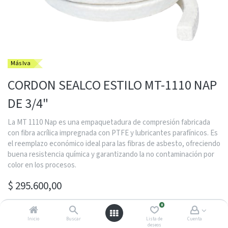
Más Iva
CORDON SEALCO ESTILO MT-1110 NAP
DE 3/4"
La MT 1110 Nap es una empaquetadura de compresión fabricada
con fibra acrílica impregnada con PTFE y lubricantes parafínicos. Es
el reemplazo económico ideal para las fibras de asbesto, ofreciendo
buena resistencia química y garantizando la no contaminación por
color en los procesos.
$
295.600,00
0
Inicio
Buscar
Lista de
Cuenta
Contactarme con un asesor
deseos