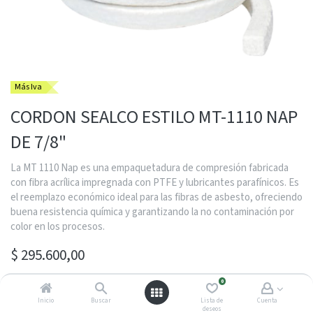
Más Iva
CORDON SEALCO ESTILO MT-1110 NAP
DE 7/8"
La MT 1110 Nap es una empaquetadura de compresión fabricada
con fibra acrílica impregnada con PTFE y lubricantes parafínicos. Es
el reemplazo económico ideal para las fibras de asbesto, ofreciendo
buena resistencia química y garantizando la no contaminación por
color en los procesos.
$
295.600,00
0
Inicio
Buscar
Lista de
Cuenta
Contactarme con un asesor
deseos