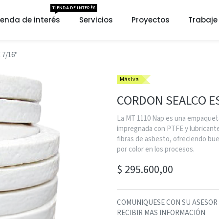
TIENDA DE INTERÉS
ienda de interés
Servicios
Proyectos
Trabaje
7/16"
Más Iva
CORDON SEALCO ES
La MT 1110 Nap es una empaquetad
impregnada con PTFE y lubricantes
fibras de asbesto, ofreciendo bue
por color en los procesos.
$
295.600,00
COMUNIQUESE CON SU ASESOR SE
RECIBIR MAS INFORMACIÓN