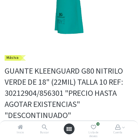
Más Iva
GUANTE KLEENGUARD G80 NITRILO
VERDE DE 18" (22MIL) TALLA 10 REF:
30212904/856301 "PRECIO HASTA
AGOTAR EXISTENCIAS"
"DESCONTINUADO"
0
Guante de protección química de 18 pulgadas fabricado en 100%
nitrilo verde. Ofrece alta resistencia a solventes, aceites y grasas,
Inicio
Buscar
Lista de
Cuenta
deseos