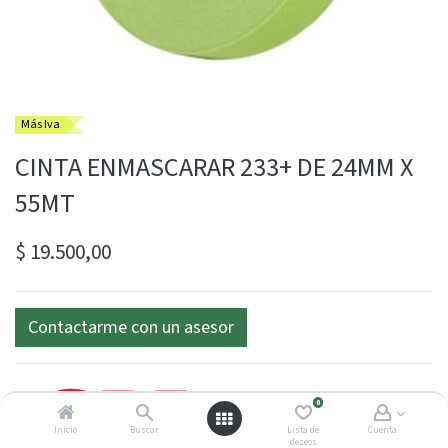
Más Iva
CINTA ENMASCARAR 233+ DE 24MM X
55MT
$
19.500,00
Contactarme con un asesor
0
Inicio
Buscar
Lista de
Cuenta
deseos