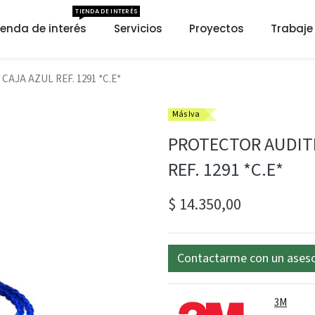
TIENDA DE INTERÉS
ienda de interés
Servicios
Proyectos
Trabaje
AJA AZUL REF. 1291 *C.E*
Más Iva
PROTECTOR AUDITI
REF. 1291 *C.E*
$
14.350,00
Contactarme con un ases
3M