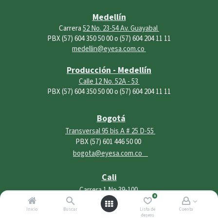
Medellín
Carrera
52 No. 23-54 Av. Guayabal
PBX (57) 604 350 50 00 o (57) 604 204 11 11
medellin@eyesa.com.co
Producción - Medellín
Calle 12 No. 52A - 53
PBX (57) 604 350 50 00 o (57) 604 204 11 11
Bogotá
Transversal 95 bis A # 25 D-55
PBX (57) 601 446 50 00
bogota@eyesa.com.co
Cali
Carrera 1 No.39-100
0
PBX (57) 602 369 11 11
Inicio
Buscar
Lista de
Cuenta
cali@eyesa.com.co
deseos